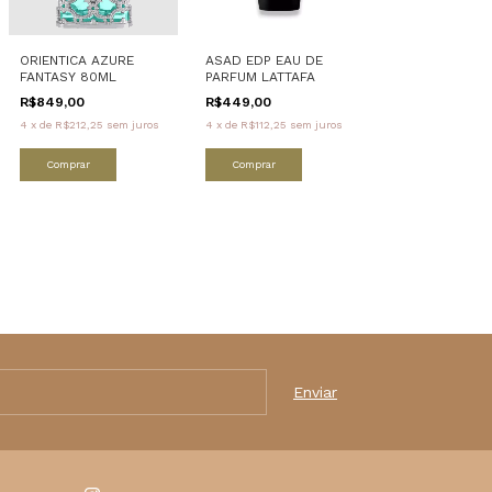
ORIENTICA AZURE
ASAD EDP EAU DE
FANTASY 80ML
PARFUM LATTAFA
R$849,00
R$449,00
4
x
de
R$212,25
sem juros
4
x
de
R$112,25
sem juros
Comprar
Comprar