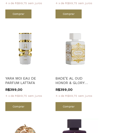
4
x
de
R$99,75
sem juros
4
x
de
R$99,75
sem juros
Comprar
Comprar
YARA MOI EAU DE
BADE’E AL OUD
PARFUM LATTAFA
HONOR & GLORY
LATTAFA
R$399,00
R$399,00
4
x
de
R$99,75
sem juros
4
x
de
R$99,75
sem juros
Comprar
Comprar