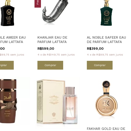
BLE AMEER EAU
KHANJAR EAU DE
AL NOBLE SAFEER EAU
RFUM LATTAFA
PARFUM LATTAFA
DE PARFUM LATTAFA
,00
R$599,00
R$399,00
$99,75
sem juros
4
x
de
R$149,75
sem juros
4
x
de
R$99,75
sem juros
mprar
Comprar
Comprar
FAKHAR GOLD EAU DE