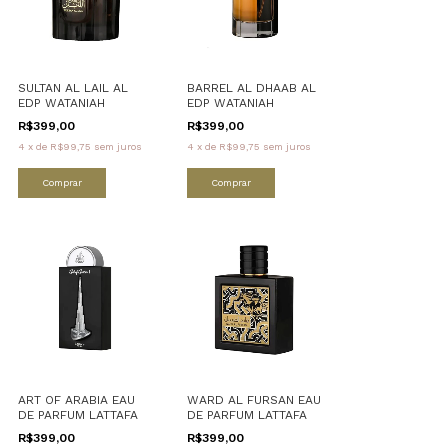
SULTAN AL LAIL AL
BARREL AL DHAAB AL
EDP WATANIAH
EDP WATANIAH
R$399,00
R$399,00
4
x
de
R$99,75
sem juros
4
x
de
R$99,75
sem juros
Comprar
Comprar
ART OF ARABIA EAU
WARD AL FURSAN EAU
DE PARFUM LATTAFA
DE PARFUM LATTAFA
R$399,00
R$399,00