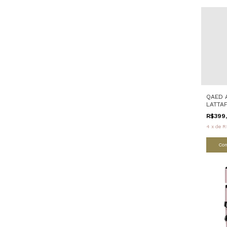
QAED 
LATTA
R$399
4
x
de
R
Co