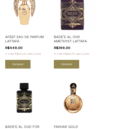
AFEEF EAU DE PARFUM
BADE’E AL OUR
LATTAFA
AMETHYST LATTAFA
R$449,00
R$399,00
4
x
de
R$112,25
sem juros
4
x
de
R$99,75
sem juros
Comprar
Comprar
BADE'E AL OUD FOR
FAKHAR GOLD