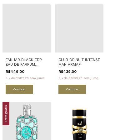
FAKHAR BLACK EDP
CLUB DE NUIT INTENSE
EAU DE PARFUM
MAN ARMAF
LATTAFA
R$449,00
R$439,00
4
x
de
R$112,25
sem juros
4
x
de
R$109,75
sem juros
Comprar
Comprar
Frete grátis