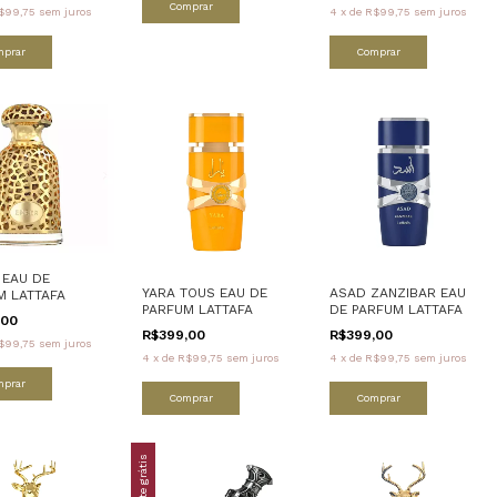
Comprar
$99,75
sem juros
4
x
de
R$99,75
sem juros
mprar
Comprar
 EAU DE
YARA TOUS EAU DE
ASAD ZANZIBAR EAU
M LATTAFA
PARFUM LATTAFA
DE PARFUM LATTAFA
,00
R$399,00
R$399,00
$99,75
sem juros
4
x
de
R$99,75
sem juros
4
x
de
R$99,75
sem juros
mprar
Comprar
Comprar
Frete grátis