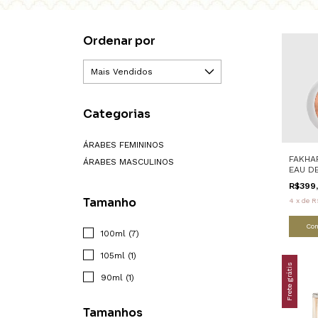
Ordenar por
Categorias
ÁRABES FEMININOS
FAKHA
ÁRABES MASCULINOS
EAU D
LATTA
R$399
Tamanho
4
x
de
R
Co
100ml (7)
105ml (1)
Frete grátis
90ml (1)
Tamanhos