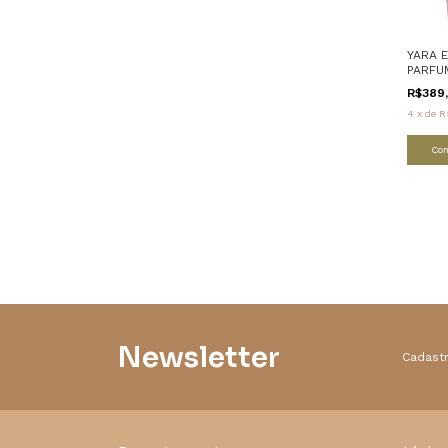
YARA 
PARFU
R$389
4
x
de
R
Co
Newsletter
Cadastr