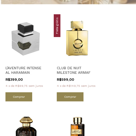
Frete grátis
L’AVENTURE INTENSE
CLUB DE NUIT
AL HARAMAIN
MILESTONE ARMAF
R$399,00
R$599,00
4
x
de
R$99,75
sem juros
4
x
de
R$149,75
sem juros
Comprar
Comprar