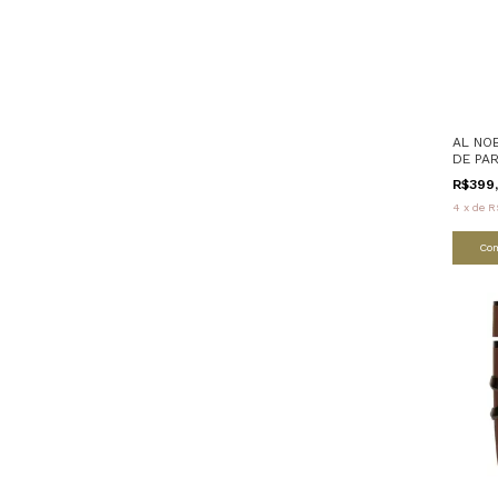
AL NO
DE PA
R$399
4
x
de
R
Co