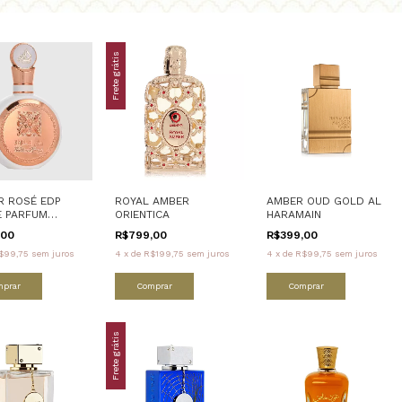
Frete grátis
R ROSÉ EDP
ROYAL AMBER
AMBER OUD GOLD AL
E PARFUM
ORIENTICA
HARAMAIN
FA
,00
R$799,00
R$399,00
$99,75
sem juros
4
x
de
R$199,75
sem juros
4
x
de
R$99,75
sem juros
mprar
Comprar
Comprar
Frete grátis