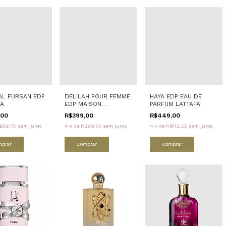
AL FURSAN EDP
DELILAH POUR FEMME
HAYA EDP EAU DE
FA
EDP MAISON
PARFUM LATTAFA
ALHAMBRA
,00
R$399,00
R$449,00
$99,75
sem juros
4
x
de
R$99,75
sem juros
4
x
de
R$112,25
sem juros
mprar
Comprar
Comprar