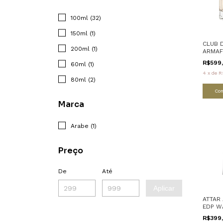
100ml (32)
150ml (1)
CLUB 
200ml (1)
ARMAF
R$599
60ml (1)
4
x
de
R
80ml (2)
Co
Marca
Arabe (1)
Preço
De
Até
Aplicar
ATTAR
EDP W
R$399