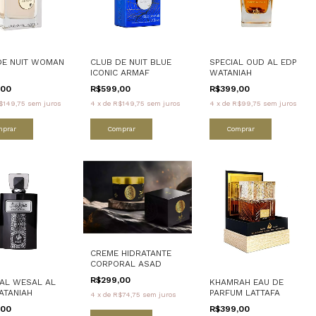
DE NUIT WOMAN
CLUB DE NUIT BLUE
SPECIAL OUD AL EDP
ICONIC ARMAF
WATANIAH
,00
R$599,00
R$399,00
$149,75
sem juros
4
x
de
R$149,75
sem juros
4
x
de
R$99,75
sem juros
mprar
Comprar
Comprar
CREME HIDRATANTE
CORPORAL ASAD
R$299,00
 AL WESAL AL
KHAMRAH EAU DE
ATANIAH
PARFUM LATTAFA
4
x
de
R$74,75
sem juros
,00
R$399,00