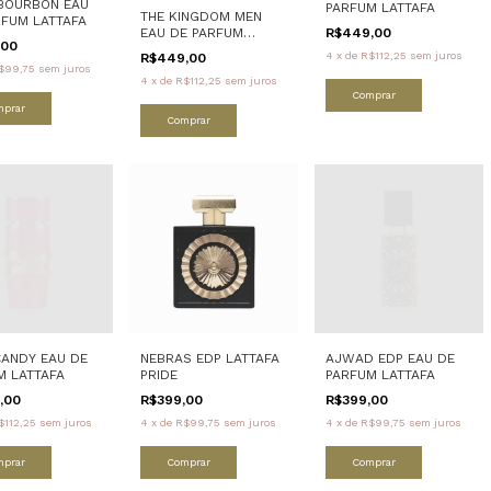
BOURBON EAU
PARFUM LATTAFA
THE KINGDOM MEN
RFUM LATTAFA
R$449,00
EAU DE PARFUM
,00
LATTAFA
4
x
de
R$112,25
sem juros
R$449,00
$99,75
sem juros
4
x
de
R$112,25
sem juros
Comprar
mprar
Comprar
CANDY EAU DE
NEBRAS EDP LATTAFA
AJWAD EDP EAU DE
M LATTAFA
PRIDE
PARFUM LATTAFA
,00
R$399,00
R$399,00
$112,25
sem juros
4
x
de
R$99,75
sem juros
4
x
de
R$99,75
sem juros
mprar
Comprar
Comprar