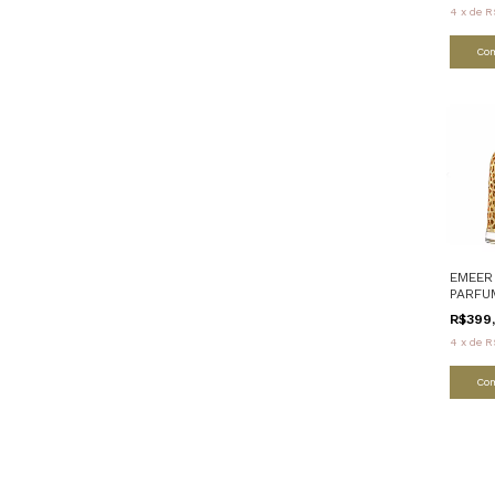
4
x
de
R
Co
EMEER
PARFU
R$399
4
x
de
R
Co