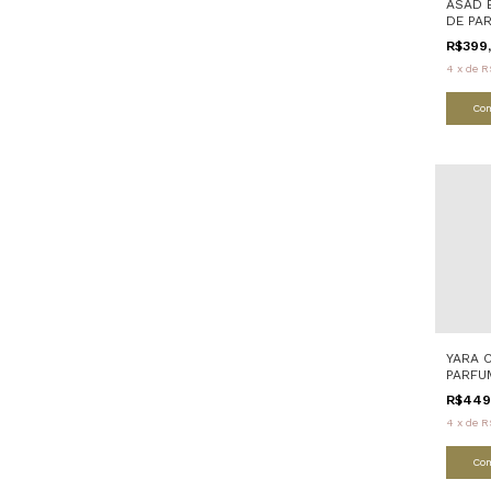
ASAD 
DE PA
R$399
4
x
de
R
Co
YARA 
PARFU
R$449
4
x
de
R
Co