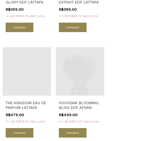
GLORY EDP LATTAFA
EXTRAIT EDP LATTAFA
R$399,00
R$399,00
4
x
de
R$99,75
sem juros
4
x
de
R$99,75
sem juros
Comprar
Comprar
THE KINGDOM EAU DE
SOUVENIR BLOOMING
PARFUM LATTAFA
BLISS EDP AFNAN
R$479,00
R$499,00
4
x
de
R$119,75
sem juros
4
x
de
R$124,75
sem juros
Comprar
Comprar