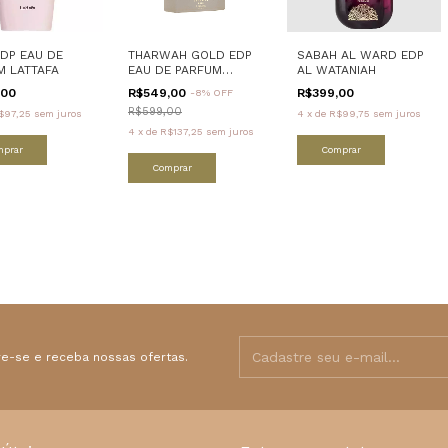
EDP EAU DE
THARWAH GOLD EDP
SABAH AL WARD EDP
M LATTAFA
EAU DE PARFUM
AL WATANIAH
LATTAFA
,00
R$549,00
R$399,00
-
8
% OFF
R$599,00
$97,25
sem juros
4
x
de
R$99,75
sem juros
4
x
de
R$137,25
sem juros
mprar
Comprar
Comprar
e-se e receba nossas ofertas.