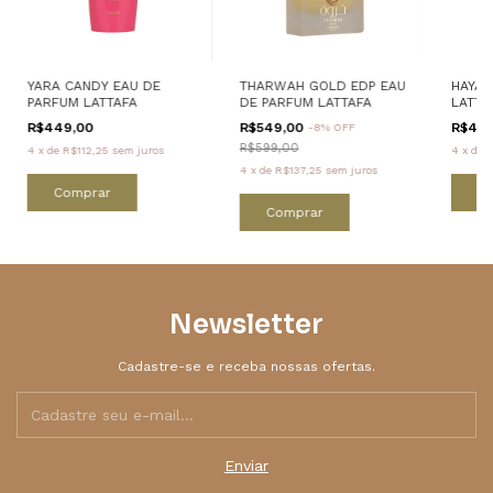
YARA CANDY EAU DE
THARWAH GOLD EDP EAU
HAYA 
PARFUM LATTAFA
DE PARFUM LATTAFA
LATTA
R$449,00
R$549,00
R$449
-
8
% OFF
R$599,00
4
x
de
R$112,25
sem juros
4
x
de
R
4
x
de
R$137,25
sem juros
Comprar
C
Comprar
Newsletter
Cadastre-se e receba nossas ofertas.