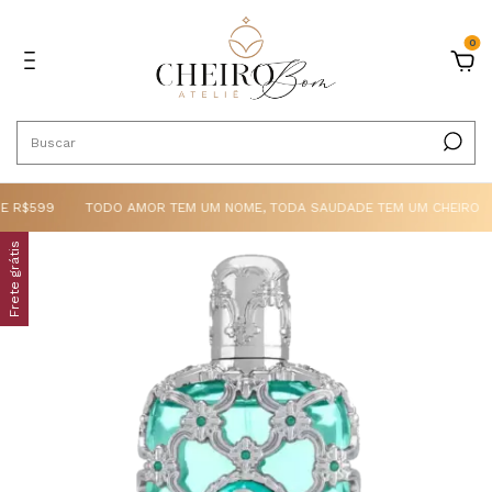
0
E R$599
TODO AMOR TEM UM NOME, TODA SAUDADE TEM UM CHEIRO
Frete grátis