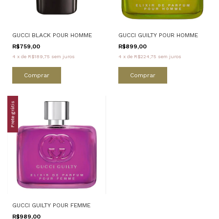
GUCCI BLACK POUR HOMME
GUCCI GUILTY POUR HOMME
R$759,00
R$899,00
4
x
de
R$189,75
sem juros
4
x
de
R$224,75
sem juros
Comprar
Comprar
Frete grátis
GUCCI GUILTY POUR FEMME
R$989,00