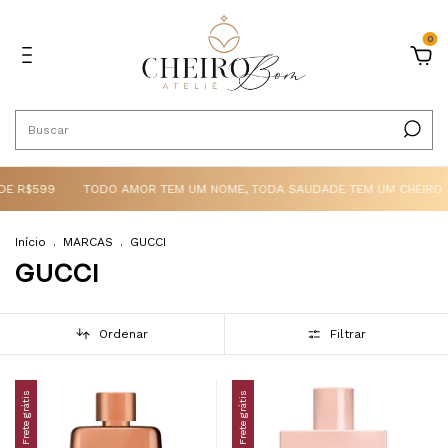
0
DE R$599
TODO AMOR TEM UM NOME, TODA SAUDADE TEM UM CHEIRO
Início
.
MARCAS
.
GUCCI
GUCCI
Ordenar
Filtrar
Frete grátis
Frete grátis