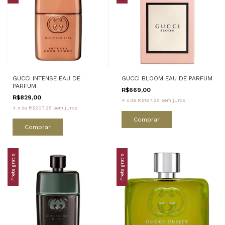
GUCCI INTENSE EAU DE
GUCCI BLOOM EAU DE PARFUM
PARFUM
R$669,00
R$829,00
4
x
de
R$167,25
sem juros
4
x
de
R$207,25
sem juros
Comprar
Comprar
Frete grátis
Frete grátis