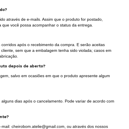
ido?
do através de e-mails. Assim que o produto for postado,
a que você possa acompanhar o status da entrega.
as corridos após o recebimento da compra. E serão aceitas
 cliente, sem que a embalagem tenha sido violada; casos em
abricação.
duto depois de aberto?
lagem, salvo em ocasiões em que o produto apresente algum
 alguns dias após o cancelamento. Pode variar de acordo com
ente?
-mail:
cheirobom.atelie@gmail.com
, ou através dos nossos