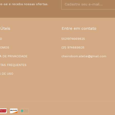
e-se e receba nossas ofertas.
 Úteis
Entre em contato
TO
5521974669825
SOMOS
(21) 974669825
CA DE PRIVACIDADE
cheirobom.atelie@gmail.com
TAS FREQUENTES
 DE USO