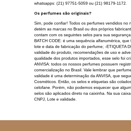
whatsapps: (21) 97751-5059 ou (21) 98179-1172.
Os perfumes são originais?
Sim, pode confiar! Todos os perfumes vendidos no 
detém as marcas no Brasil ou dos próprios fabrican
contam com os seguintes selos para sua segurança
BATCH CODE: é uma sequência alfanumérica, que fi
lote e data de fabricação do perfume; -ETIQUETA
validade do produto, recomendações de uso e adve
qualidade dos produtos importados, esse selo foi cri
ANVISA: todos os nossos perfumes possuem regist
comercialização no Brasil. Vale lembrar que perfu
validade é uma determinação da ANVISA, que segue
Cosméticos. Então, os selos e etiquetas são colados
celofane. Porém, não podemos esquecer que alguma
selos são aplicados direto na caixinha. Na sua cai
CNPJ, Lote e validade.