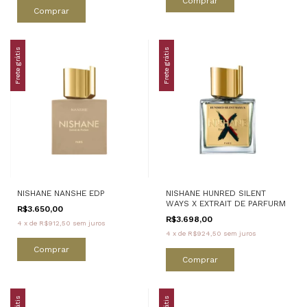
Comprar
Comprar
Frete grátis
Frete grátis
NISHANE NANSHE EDP
NISHANE HUNRED SILENT
WAYS X EXTRAIT DE PARFURM
R$3.650,00
R$3.698,00
4
x
de
R$912,50
sem juros
4
x
de
R$924,50
sem juros
Comprar
Comprar