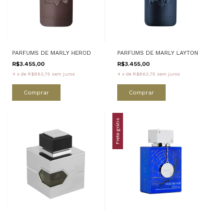
PARFUMS DE MARLY HEROD
PARFUMS DE MARLY LAYTON
R$3.455,00
R$3.455,00
4
x
de
R$863,75
sem juros
4
x
de
R$863,75
sem juros
Comprar
Comprar
Frete grátis