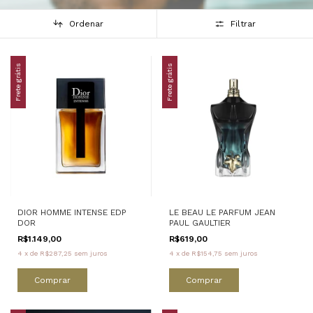
Ordenar
Filtrar
Frete grátis
Frete grátis
DIOR HOMME INTENSE EDP
LE BEAU LE PARFUM JEAN
DOR
PAUL GAULTIER
R$1.149,00
R$619,00
4
x
de
R$287,25
sem juros
4
x
de
R$154,75
sem juros
Comprar
Comprar