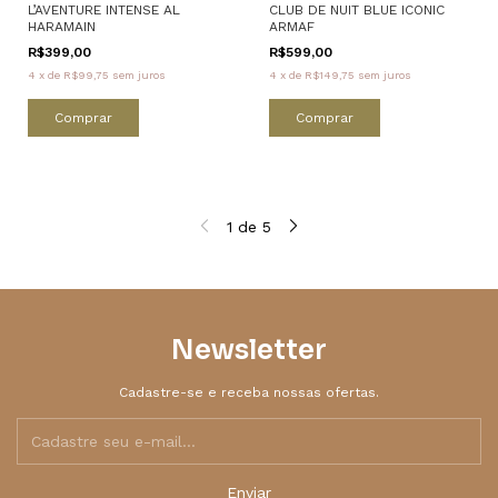
L’AVENTURE INTENSE AL
CLUB DE NUIT BLUE ICONIC
HARAMAIN
ARMAF
R$399,00
R$599,00
4
x
de
R$99,75
sem juros
4
x
de
R$149,75
sem juros
Comprar
Comprar
1
de
5
Newsletter
Cadastre-se e receba nossas ofertas.