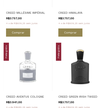
CREED MILLÉSIME IMPÉRIAL
CREED HIMALAYA
R$3.757,00
R$3.757,00
4
x
de
R$939,25
sem juros
4
x
de
R$939,25
sem juros
Comprar
Comprar
Frete grátis
Frete grátis
CREED AVENTUS COLOGNE
CREED GREEN IRISH TWEED
R$3.941,00
R$3.757,00
4
x
de
R$985,25
sem juros
4
x
de
R$939,25
sem juros