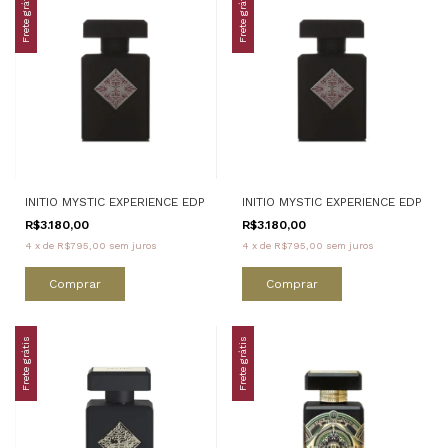
Frete grátis
Frete grátis
INITIO MYSTIC EXPERIENCE EDP
INITIO MYSTIC EXPERIENCE EDP
R$3.180,00
R$3.180,00
4
x
de
R$795,00
sem juros
4
x
de
R$795,00
sem juros
Comprar
Comprar
Frete grátis
Frete grátis