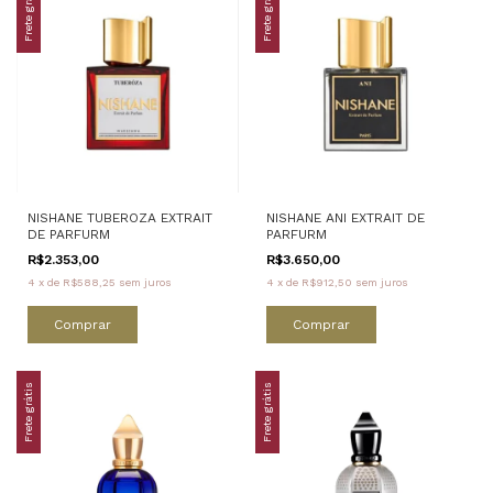
Frete grátis
Frete grátis
NISHANE TUBEROZA EXTRAIT
NISHANE ANI EXTRAIT DE
DE PARFURM
PARFURM
R$2.353,00
R$3.650,00
4
x
de
R$588,25
sem juros
4
x
de
R$912,50
sem juros
Comprar
Comprar
Frete grátis
Frete grátis