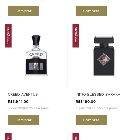
Comprar
Comprar
Frete grátis
Frete grátis
CREED AVENTUS
INITIO BLESSED BARAKA
R$3.941,00
R$3.180,00
4
x
de
R$985,25
sem juros
4
x
de
R$795,00
sem juros
Comprar
Comprar