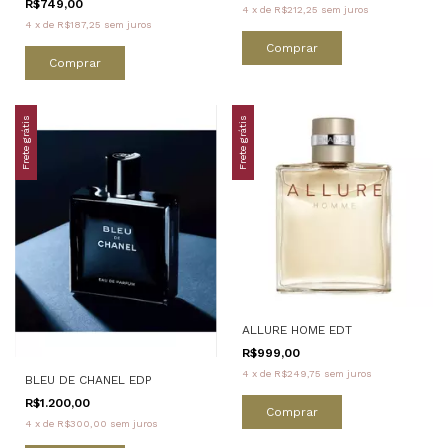
R$749,00
4
x
de
R$212,25
sem juros
4
x
de
R$187,25
sem juros
Comprar
Comprar
Frete grátis
Frete grátis
ALLURE HOME EDT
R$999,00
4
x
de
R$249,75
sem juros
BLEU DE CHANEL EDP
R$1.200,00
Comprar
4
x
de
R$300,00
sem juros