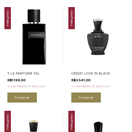
Frete grátis
Frete grátis
Y LE PARFURM YSL
CREED LOVE IN BLACK
R$1.199,00
R$3.541,00
4
x
de
R$299,75
sem juros
4
x
de
R$885,25
sem juros
Comprar
Frete grátis
Frete grátis