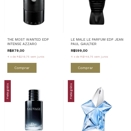
THE MOST WANTED EDP
LE MALE LE PARFUM EDP JEAN
INTENSE AZZARO
PAUL GAULTIER
R$879,00
R$599,00
4
x
de
R$219,75
sem juros
4
x
de
R$149,75
sem juros
Comprar
Comprar
Frete grátis
Frete grátis