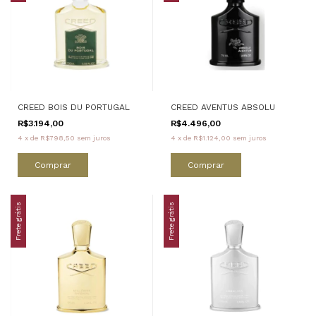
CREED BOIS DU PORTUGAL
CREED AVENTUS ABSOLU
R$3.194,00
R$4.496,00
4
x
de
R$798,50
sem juros
4
x
de
R$1.124,00
sem juros
Comprar
Comprar
Frete grátis
Frete grátis