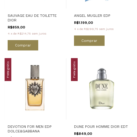
SAUVAGE EAU DE TOILETTE
ANGEL MUGLER EDP
DIOR
R$1.199,00
R$859,00
4
x
de
R$299,75
sem juros
4
x
de
R$214,75
sem juros
Comprar
Comprar
Frete grátis
Frete grátis
DEVOTION FOR MEN EDP
DUNE POUR HOMME DIOR EDT
DOLCE&GABBANA
R$849,00