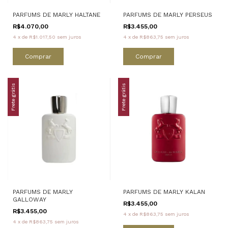
PARFUMS DE MARLY HALTANE
PARFUMS DE MARLY PERSEUS
R$4.070,00
R$3.455,00
4
x
de
R$1.017,50
sem juros
4
x
de
R$863,75
sem juros
Comprar
Comprar
Frete grátis
Frete grátis
PARFUMS DE MARLY
PARFUMS DE MARLY KALAN
GALLOWAY
R$3.455,00
R$3.455,00
4
x
de
R$863,75
sem juros
4
x
de
R$863,75
sem juros