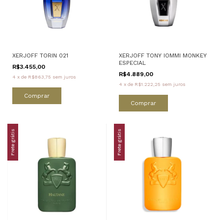
XERJOFF TORIN 021
XERJOFF TONY IOMMI MONKEY
ESPECIAL
R$3.455,00
R$4.889,00
4
x
de
R$863,75
sem juros
4
x
de
R$1.222,25
sem juros
Comprar
Comprar
Frete grátis
Frete grátis