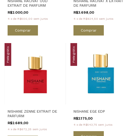
NISHANE HACIVAT OUD
NISHANE HACIVAT X EXTRAIT
EXTRAIT DE PARFURM
DE PARFURM
R$2.000,00
R$3.698,00
4
x
de
R$500,00
sem juros
4
x
de
R$924,50
sem juros
Comprar
Comprar
Frete grátis
Frete grátis
NISHANE ZENNE EXTRAIT DE
NISHANE EGE EDP
PARFURM
R$2.175,00
R$2.689,00
4
x
de
R$543,75
sem juros
4
x
de
R$672,25
sem juros