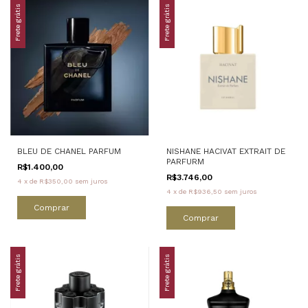
Frete grátis
Frete grátis
BLEU DE CHANEL PARFUM
NISHANE HACIVAT EXTRAIT DE
PARFURM
R$1.400,00
R$3.746,00
4
x
de
R$350,00
sem juros
4
x
de
R$936,50
sem juros
Comprar
Comprar
Frete grátis
Frete grátis