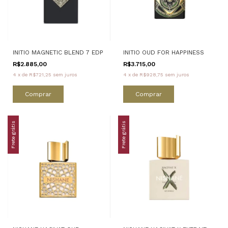
INITIO MAGNETIC BLEND 7 EDP
INITIO OUD FOR HAPPINESS
R$2.885,00
R$3.715,00
4
x
de
R$721,25
sem juros
4
x
de
R$928,75
sem juros
Comprar
Comprar
Frete grátis
Frete grátis