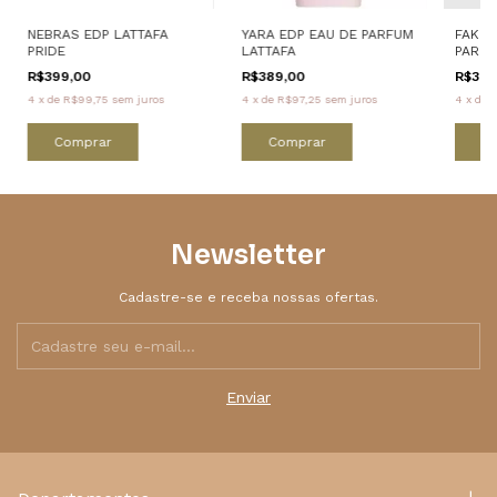
NEBRAS EDP LATTAFA
YARA EDP EAU DE PARFUM
FAKHA
PRIDE
LATTAFA
PARFU
R$399,00
R$389,00
R$399
4
x
de
R$99,75
sem juros
4
x
de
R$97,25
sem juros
4
x
de
R
Comprar
Comprar
C
Newsletter
Cadastre-se e receba nossas ofertas.