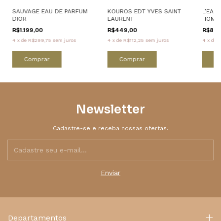
SAUVAGE EAU DE PARFUM
KOUROS EDT YVES SAINT
L’EAU
DIOR
LAURENT
HOMME
R$1.199,00
R$449,00
R$809
4
x
de
R$299,75
sem juros
4
x
de
R$112,25
sem juros
4
x
de
R
Comprar
Comprar
C
Newsletter
Cadastre-se e receba nossas ofertas.
Departamentos