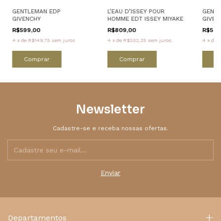
GENTLEMAN EDP
L’EAU D’ISSEY POUR
GENTL
GIVENCHY
HOMME EDT ISSEY MIYAKE
GIVEN
R$599,00
R$809,00
R$599
4
x
de
R$149,75
sem juros
4
x
de
R$202,25
sem juros
4
x
de
R
Comprar
Comprar
C
Newsletter
Cadastre-se e receba nossas ofertas.
Departamentos