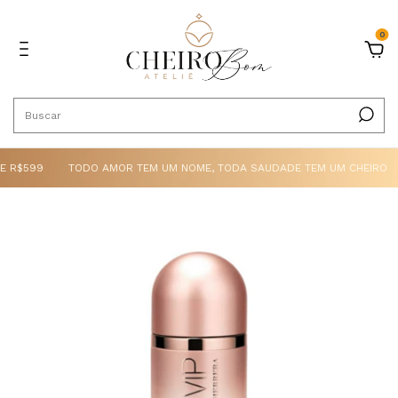
0
E R$599
TODO AMOR TEM UM NOME, TODA SAUDADE TEM UM CHEIRO