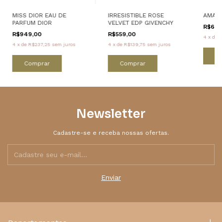
MISS DIOR EAU DE
IRRESISTIBLE ROSE
AMARI
PARFUM DIOR
VELVET EDP GIVENCHY
R$649
R$949,00
R$559,00
4
x
de
R
4
x
de
R$237,25
sem juros
4
x
de
R$139,75
sem juros
C
Comprar
Comprar
Newsletter
Cadastre-se e receba nossas ofertas.